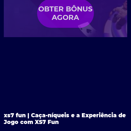
OBTER BÔNUS
AGORA
xs7 fun | Caça-níqueis e a Experiência de
Jogo com XS7 Fun