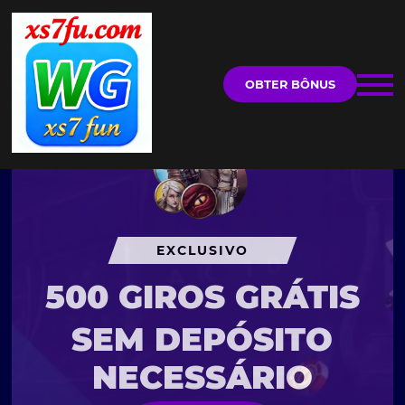
OBTER BÔNUS
EXCLUSIVO
500 GIROS GRÁTIS
SEM DEPÓSITO
NECESSÁRIO