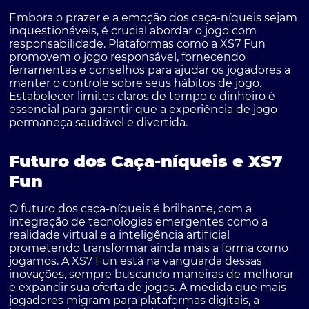
Embora o prazer e a emoção dos caça-níqueis sejam
inquestionáveis, é crucial abordar o jogo com
responsabilidade. Plataformas como a XS7 Fun
promovem o jogo responsável, fornecendo
ferramentas e conselhos para ajudar os jogadores a
manter o controle sobre seus hábitos de jogo.
Estabelecer limites claros de tempo e dinheiro é
essencial para garantir que a experiência de jogo
permaneça saudável e divertida.
Futuro dos Caça-níqueis e XS7
Fun
O futuro dos caça-níqueis é brilhante, com a
integração de tecnologias emergentes como a
realidade virtual e a inteligência artificial
prometendo transformar ainda mais a forma como
jogamos. A XS7 Fun está na vanguarda dessas
inovações, sempre buscando maneiras de melhorar
e expandir sua oferta de jogos. À medida que mais
jogadores migram para plataformas digitais, a