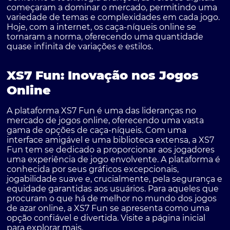
começaram a dominar o mercado, permitindo uma
variedade de temas e complexidades em cada jogo.
Hoje, com a internet, os caça-níqueis online se
tornaram a norma, oferecendo uma quantidade
quase infinita de variações e estilos.
XS7 Fun: Inovação nos Jogos
Online
A plataforma XS7 Fun é uma das lideranças no
mercado de jogos online, oferecendo uma vasta
gama de opções de caça-níqueis. Com uma
interface amigável e uma biblioteca extensa, a XS7
Fun tem se dedicado a proporcionar aos jogadores
uma experiência de jogo envolvente. A plataforma é
conhecida por seus gráficos excepcionais,
jogabilidade suave e, crucialmente, pela segurança e
equidade garantidas aos usuários. Para aqueles que
procuram o que há de melhor no mundo dos jogos
de azar online, a XS7 Fun se apresenta como uma
opção confiável e divertida. Visite a página inicial
para explorar mais.