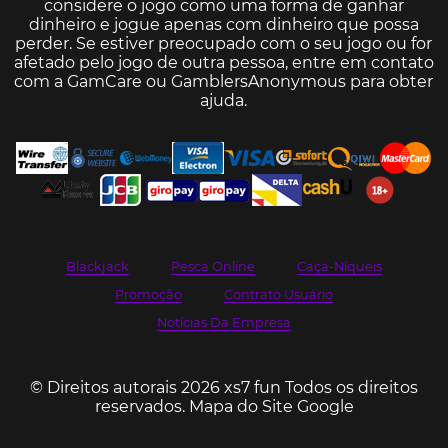
considere o jogo como uma forma de ganhar
dinheiro e jogue apenas com dinheiro que possa
perder. Se estiver preocupado com o seu jogo ou for
afetado pelo jogo de outra pessoa, entre em contato
com a
GamCare
ou
GamblersAnonymous
para obter
ajuda.
Blackjack
Pesca Online
Caça-Níqueis
Promoção
Contrato Usuário
Notícias Da Empresa
© Direitos autorais 2026 xs7 fun Todos os direitos
reservados.
Mapa do Site Google