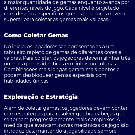
a maior quantidade de gemas enquanto avança por
diferentes níveis do jogo. Cada nível é projetado
com desafios específicos que os jogadores devem
superar para coletar as gemas mais valiosas.
Como Coletar Gemas
No início, os jogadores são apresentados a um
tabuleiro repleto de gemas de diferentes cores e
valores. Para coletar, os jogadores devem alinhar três
ou mais gemas idênticas em linhas ou colunas.
Combinações mais longas geram mais pontos e
podem desbloquear gemas especiais com
habilidades únicas.
Exploração e Estratégia
Além de coletar gemas, os jogadores devem contar
com estratégias para resolver quebra-cabeças que
se tornam progressivamente mais complexos. À
medida que avançam, novas mecânicas de jogo são
introduzidas, mantendo a jogabilidade sempre