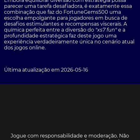
Embora equilibrar diversão com estratégia possa
parecer uma tarefa desafiadora, é exatamente essa
combinação que faz do FortuneGems500 uma
escolha empolgante para jogadores em busca de
desafios estimulantes e recompensas viscerais. A
química perfeita entre a diversão do
"xs7 fun"
e a
profundidade estratégica faz deste jogo uma
experiência verdadeiramente única no cenário atual
dos jogos online.
Última atualização em 2026-05-16
Jogue com responsabilidade e moderação. Não