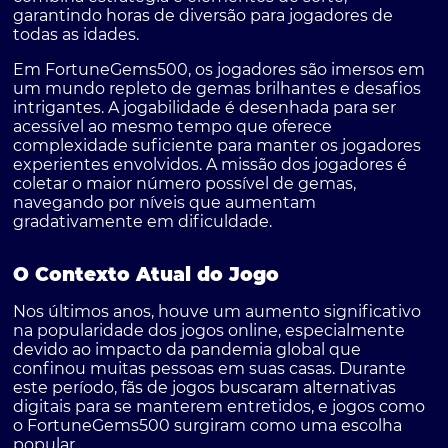
garantindo horas de diversão para jogadores de
todas as idades.
Em FortuneGems500, os jogadores são imersos em
um mundo repleto de gemas brilhantes e desafios
intrigantes. A jogabilidade é desenhada para ser
acessível ao mesmo tempo que oferece
complexidade suficiente para manter os jogadores
experientes envolvidos. A missão dos jogadores é
coletar o maior número possível de gemas,
navegando por níveis que aumentam
gradativamente em dificuldade.
O Contexto Atual do Jogo
Nos últimos anos, houve um aumento significativo
na popularidade dos jogos online, especialmente
devido ao impacto da pandemia global que
confinou muitas pessoas em suas casas. Durante
este período, fãs de jogos buscaram alternativas
digitais para se manterem entretidos, e jogos como
o FortuneGems500 surgiram como uma escolha
popular.